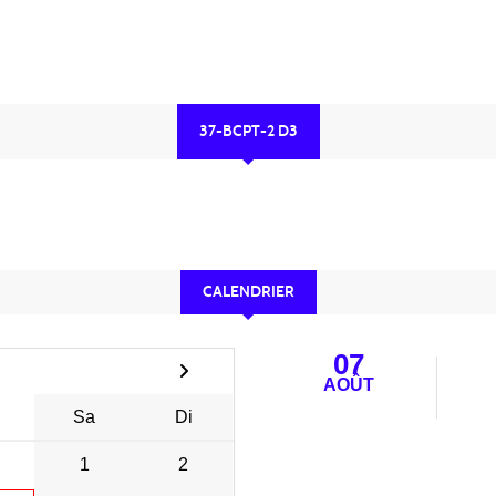
37-BCPT-2 D3
CALENDRIER
07
AOÛT
Sa
Di
1
2