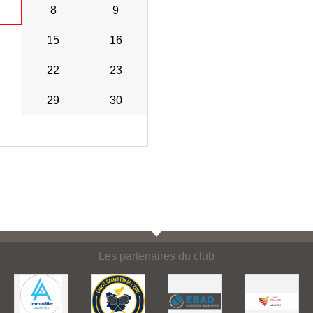
8
9
15
16
22
23
29
30
Les partenaires du club