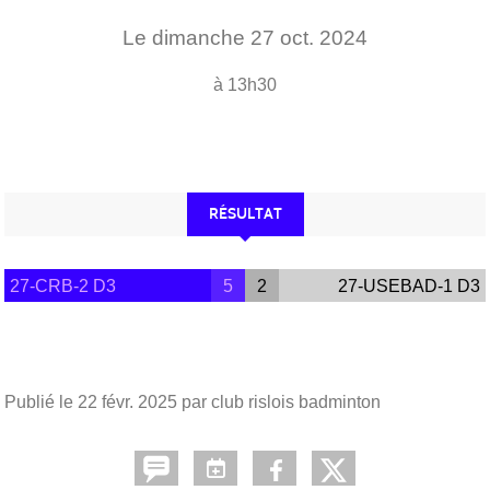
Le
dimanche
27
oct.
2024
à 13h30
RÉSULTAT
27-CRB-2 D3
5
2
27-USEBAD-1 D3
Publié le
22 févr. 2025
par club rislois badminton