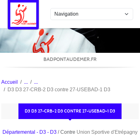
Panneau de gestion des cookies
BADPONTAUDEMER.FR
Accueil
D3 D3 27-CRB-2 D3 contre 27-USEBAD-1 D3
D3 D3 27-CRB-2 D3 CONTRE 27-USEBAD-1 D3
Départemental - D3 - D3
/ Contre
Union Sportive d'Etrépagny