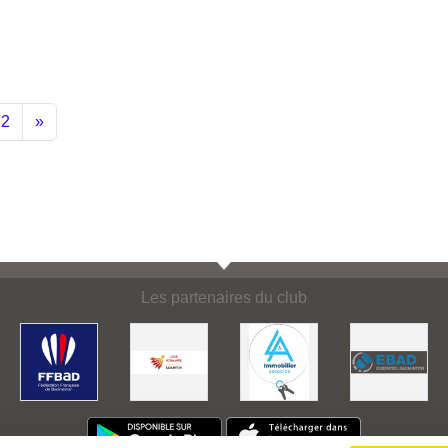
2
»
Les partenaires du club