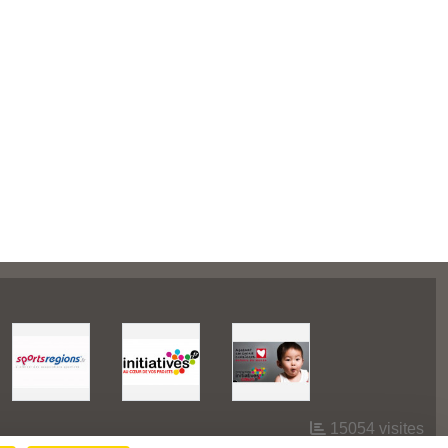
15054
visites