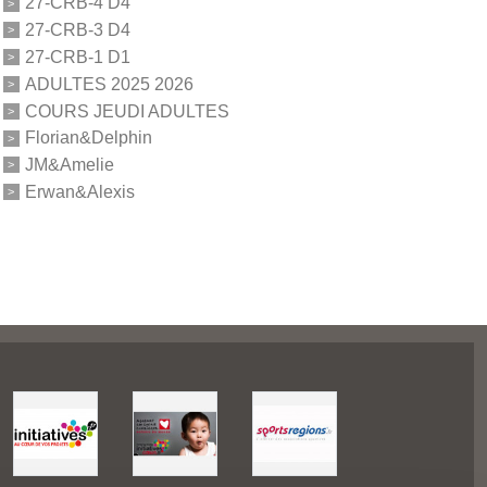
27-CRB-4 D4
27-CRB-3 D4
27-CRB-1 D1
ADULTES 2025 2026
COURS JEUDI ADULTES
Florian&Delphin
JM&Amelie
Erwan&Alexis