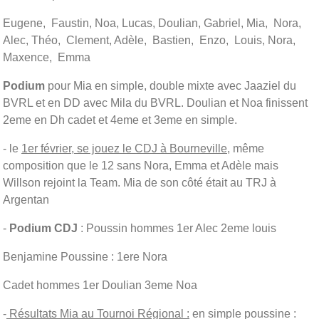
Eugene, Faustin, Noa, Lucas, Doulian, Gabriel, Mia, Nora,
Alec, Théo, Clement, Adèle, Bastien, Enzo, Louis, Nora,
Maxence, Emma
Podium
pour Mia en simple, double mixte avec Jaaziel du
BVRL et en DD avec Mila du BVRL. Doulian et Noa finissent
2eme en Dh cadet et 4eme et 3eme en simple.
- le
1er février, se jouez le CDJ à Bourneville,
même
composition que le 12 sans Nora, Emma et Adèle mais
Willson rejoint la Team. Mia de son côté était au TRJ à
Argentan
-
Podium CDJ
: Poussin hommes 1er Alec 2eme louis
Benjamine Poussine : 1ere Nora
Cadet hommes 1er Doulian 3eme Noa
-
Résultats Mia au Tournoi Régional :
en simple poussine :