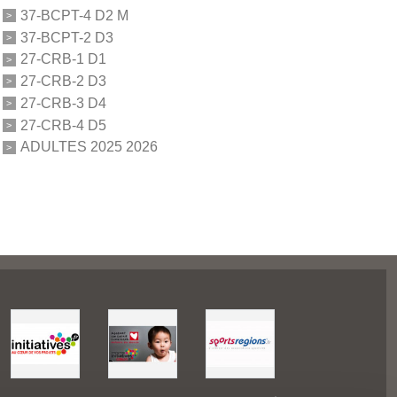
37-BCPT-4 D2 M
37-BCPT-2 D3
27-CRB-1 D1
27-CRB-2 D3
27-CRB-3 D4
27-CRB-4 D5
ADULTES 2025 2026